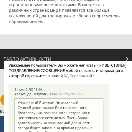
ограниченными возможностями. Важно, что в
различных странах мира появляется все больше
возможностей для тренировок и сборов спортсменов-
паралимпийцев.
ТАБЛО АКТИВНОСТИ
Уважаемые пользователи Вы можете написать ПРИВЕТСТВИЕ/
ПОЗДРАВЛЕНИЕ/СООБЩЕНИЕ любой персоне, информация о
которой содержится в нашей
БД Персоналий
!
ЦЕЛИ ПРОЕКТА
КОНТАКТЫ
НАШИ КНОПКИ
РЕКЛАМА
Виталий ЛОГВИН
Александр Петухов
|
11:41
, 02 августа 2026 |
Уважаемый Виталий Николаевич!
От всей души желаю Вам неизменного
Вопросы сотрудничества и совместной деятельности
inform@infosport.ru
благополучия, прекрасного настроения и
неиссякаемого оптимизма. Пусть Ваша
Адресов в новостной рассылке: 996
деятельность на занимаемой должности
всегда будет наполнена яркими идеями, а
Подпишись