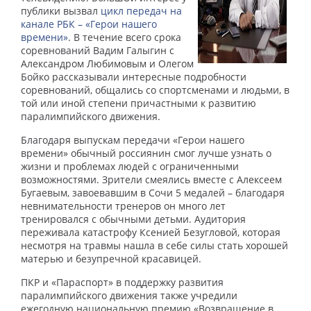
публики вызвал
цикл передач на
канале РБК – «Герои нашего
времени»
. В течение всего срока
соревнований Вадим Галыгин с
Александром Любимовым и Олегом
Бойко рассказывали интересные подробности
соревнований, общались со спортсменами и людьми, в
той или иной степени причастными к развитию
паралимпийского движения.
Благодаря выпускам передачи «Герои нашего
времени» обычный россиянин смог лучше узнать о
жизни и проблемах людей с ограниченными
возможностями. Зрители смеялись вместе с Алексеем
Бугаевым, завоевавшим в Сочи 5 медалей – благодаря
невнимательности тренеров он много лет
тренировался с обычными детьми. Аудитория
переживала катастрофу Ксенией Безугловой, которая
несмотря на травмы нашла в себе силы стать хорошей
матерью и безупречной красавицей.
ПКР и «Параспорт» в поддержку развития
паралимпийского движения также учредили
ежегодную национальную премию «Возвращение в