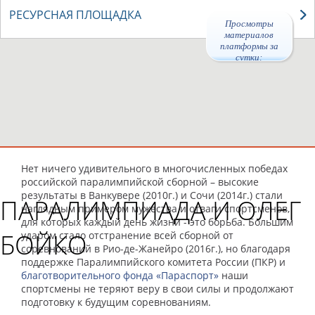
РЕСУРСНАЯ ПЛОЩАДКА
Просмотры
материалов
платформы за
сутки:
46497
Нет ничего удивительного в многочисленных победах
российской паралимпийской сборной – высокие
результаты в Ванкувере (2010г.) и Сочи (2014г.) стали
ПАРАЛИМПИАДА И ОЛЕГ
наглядным примером мужества и отваги спортсменов,
для которых каждый день жизни - это борьба. Большим
БОЙКО
ударом стало отстранение всей сборной от
соревнований в Рио-де-Жанейро (2016г.), но благодаря
поддержке Паралимпийского комитета России (ПКР) и
благотворительного фонда «Параспорт»
наши
спортсмены не теряют веру в свои силы и продолжают
подготовку к будущим соревнованиям.