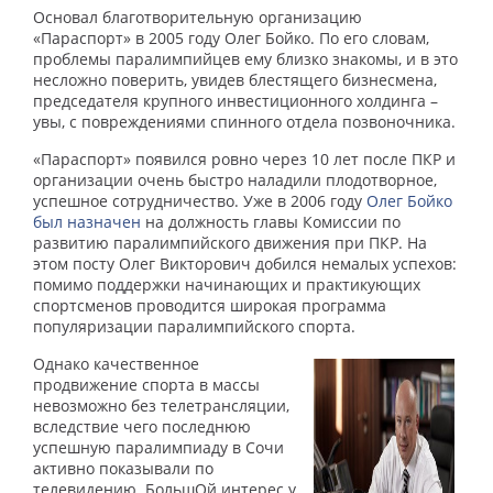
Основал благотворительную организацию
«Параспорт» в 2005 году Олег Бойко. По его словам,
проблемы паралимпийцев ему близко знакомы, и в это
несложно поверить, увидев блестящего бизнесмена,
председателя крупного инвестиционного холдинга –
увы, с повреждениями спинного отдела позвоночника.
«Параспорт» появился ровно через 10 лет после ПКР и
организации очень быстро наладили плодотворное,
успешное сотрудничество. Уже в 2006 году
Олег Бойко
был назначен
на должность главы Комиссии по
развитию паралимпийского движения при ПКР. На
этом посту Олег Викторович добился немалых успехов:
помимо поддержки начинающих и практикующих
спортсменов проводится широкая программа
популяризации паралимпийского спорта.
Однако качественное
продвижение спорта в массы
невозможно без телетрансляции,
вследствие чего последнюю
успешную паралимпиаду в Сочи
активно показывали по
телевидению. БольшОй интерес у