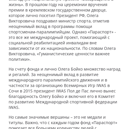
жизнь». В прошлом году на церемонии вручения
премии в кремлевском государственном дворце,
которое лично посетил Президент РФ, Олега
Викторовича поздравил министр спорта, отметив
неоценимый вклад в программы помощи
спортсменам-паралимпийцам. Однако «Параспорт» -
это все же международный проект, помогающий с
социальной реабилитацией инвалидам вне
зависимости от их национальности. По словам Олега
Викторовича, «Гуманистические ценности важнее
политики».
На счету фонда и лично Олега Бойко множество наград
и регалий. За неоценимый вклад в развитие
международного паралимпийского движения и в
частности за организацию Всемирных Игр IWAS в
Сочи в 2015 президент IWAS Пол де Пас лично вынес
благодарность Олегу Бойко и включил его в Комитет
по развитию Международной спортивной федерации
IWAS.
Но самые значимые вершины – это не медали и
титулы. Важно, что с каждым годом фонд «Параспорт»
помогает все большему количеству людей с