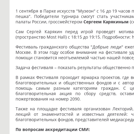
1 сентября в Парке искусств "Музеон" с 16 до 19 часо
пешка". Победители турнира смогут стать участник
палаты России, гроссмейстером
Сергеем Карякиным
(с
Сам Сергей Карякин перед игрой проведёт мотива
(пространство Most Hall) с 18:15 до 19:15. Подробности: h
Фестиваль гражданского общества "Добрые люди" ежег
Москве. В этом году особое внимание на фестивале уд
помощи становится неотъемлемой частью нашей повс
Задача фестиваля – показать результаты общественно п
В рамках Фестиваля проходит ярмарка проектов, где 
благотворительных и общественных фондов и с авто
помощь самым разным категориям граждан. С це
благотворительная акция по сбору средств, ост
пожертвования на номер 2090.
Также на площадке фестиваля организован Лекторий,
лекций от знаменитостей и известных деятелей: 
благотворительных фондов, представителей медиасреды
По вопросам аккредитации СМИ: