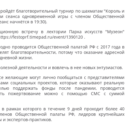
в пройдёт благотворительный турнир по шахматам "Король и
ами сеанса одновременной игры с членом Общественной
еанс начнётся в 19:30).
ционную встречу в лектории Парка искусств "Музеон"
ttps://festoprf.timepad.ru/event/1390120 .
одно проводится Общественной палатой РФ с 2017 года в
елят благотворительности, потому что оказание адресной
едневной жизни.
олезной деятельности и вовлечь в нее новых энтузиастов.
все желающие могут лично пообщаться с представителями
рами социальных проектов, которые оказывают реальную
лью поддержать фонды после пандемии, проводится
авить пожертвование можно с помощью СМС с суммой
 в рамках которого в течение 9 дней проходит более 40
членов Общественной палаты РФ, лидеров крупнейших
 и экспертов-практиков.