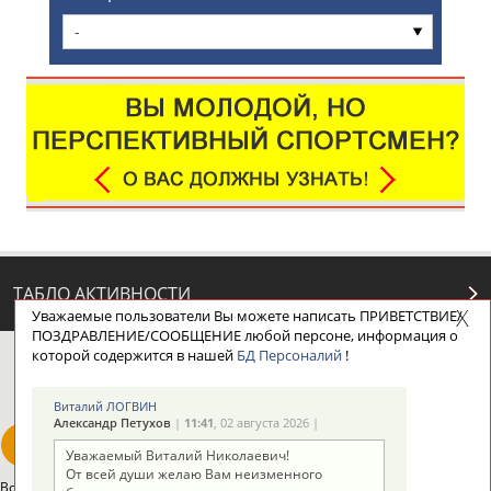
-
ТАБЛО АКТИВНОСТИ
Уважаемые пользователи Вы можете написать ПРИВЕТСТВИЕ/
ПОЗДРАВЛЕНИЕ/СООБЩЕНИЕ любой персоне, информация о
которой содержится в нашей
БД Персоналий
!
ЦЕЛИ ПРОЕКТА
КОНТАКТЫ
НАШИ КНОПКИ
РЕКЛАМА
Виталий ЛОГВИН
Александр Петухов
|
11:41
, 02 августа 2026 |
Уважаемый Виталий Николаевич!
От всей души желаю Вам неизменного
Вопросы сотрудничества и совместной деятельности
inform@infosport.ru