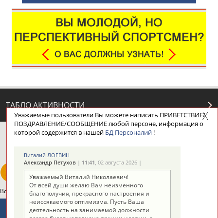
ТАБЛО АКТИВНОСТИ
Уважаемые пользователи Вы можете написать ПРИВЕТСТВИЕ/
ПОЗДРАВЛЕНИЕ/СООБЩЕНИЕ любой персоне, информация о
которой содержится в нашей
БД Персоналий
!
ЦЕЛИ ПРОЕКТА
КОНТАКТЫ
НАШИ КНОПКИ
РЕКЛАМА
Виталий ЛОГВИН
Александр Петухов
|
11:41
, 02 августа 2026 |
Уважаемый Виталий Николаевич!
От всей души желаю Вам неизменного
Вопросы сотрудничества и совместной деятельности
inform@infosport.ru
благополучия, прекрасного настроения и
неиссякаемого оптимизма. Пусть Ваша
Адресов в новостной рассылке: 996
деятельность на занимаемой должности