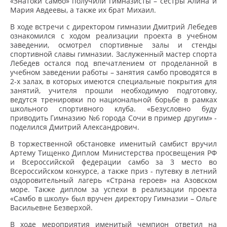
«Знатоки самбо» получили гимназисты – сестры Алина и
Мария Авдеевы, а также их брат Михаил.
В ходе встречи с директором гимназии Дмитрий Лебедев
ознакомился с ходом реализации проекта в учебном
заведении, осмотрел спортивные залы и стенды
спортивной славы гимназии. Заслуженный мастер спорта
Лебедев остался под впечатлением от проделанной в
учебном заведении работы – занятия самбо проводятся в
2-х залах, в которых имеются специальные покрытия для
занятий, учителя прошли необходимую подготовку,
ведутся тренировки по национальной борьбе в рамках
школьного спортивного клуба. «Безусловно буду
приводить Гимназию №6 города Сочи в пример другим» -
поделился Дмитрий Александрович.
В торжественной обстановке именитый самбист вручил
Артему Тищенко Диплом Министерства просвещения РФ
и Всероссийской федерации самбо за 3 место во
Всероссийском конкурсе, а также приз - путевку в летний
оздоровительный лагерь «Страна героев» на Азовском
море. Также диплом за успехи в реализации проекта
«Самбо в школу» был вручен директору Гимназии – Ольге
Васильевне Безверхой.
В ходе мероприятия именитый чемпион ответил на