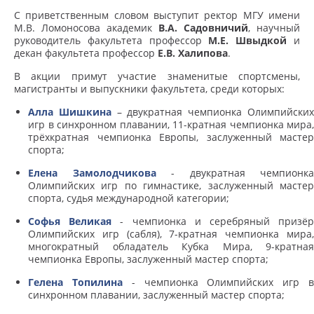
С приветственным словом выступит ректор МГУ имени
М.В. Ломоносова академик
В.А. Садовничий
, научный
руководитель факультета профессор
М.Е. Швыдкой
и
декан факультета профессор
Е.В. Халипова
.
В акции примут участие знаменитые спортсмены,
магистранты и выпускники факультета, среди которых:
Алла Шишкина
– двукратная чемпионка Олимпийски
игр в синхронном плавании, 11-кратная чемпионка мира,
трёхкратная чемпионка Европы, заслуженный мастер
спорта;
Елена Замолодчикова
- двукратная чемпионка
Олимпийских игр по гимнастике, заслуженный мастер
спорта, судья международной категории;
Софья Великая
- чемпионка и серебряный призё
Олимпийских игр (сабля), 7-кратная чемпионка мира,
многократный обладатель Кубка Мира, 9-кратная
чемпионка Европы, заслуженный мастер спорта;
Гелена Топилина
- чемпионка Олимпийских игр 
синхронном плавании, заслуженный мастер спорта;