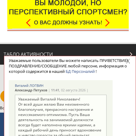
ТАБЛО АКТИВНОСТИ
Уважаемые пользователи Вы можете написать ПРИВЕТСТВИЕ/
ПОЗДРАВЛЕНИЕ/СООБЩЕНИЕ любой персоне, информация о
которой содержится в нашей
БД Персоналий
!
ЦЕЛИ ПРОЕКТА
КОНТАКТЫ
НАШИ КНОПКИ
РЕКЛАМА
Виталий ЛОГВИН
Александр Петухов
|
11:41
, 02 августа 2026 |
Уважаемый Виталий Николаевич!
От всей души желаю Вам неизменного
Вопросы сотрудничества и совместной деятельности
inform@infosport.ru
благополучия, прекрасного настроения и
неиссякаемого оптимизма. Пусть Ваша
Адресов в новостной рассылке: 996
деятельность на занимаемой должности
всегда будет наполнена яркими идеями, а
Подпишись
каждый рабочий день приносит вдохновение
и чувство гордости за общий результат.