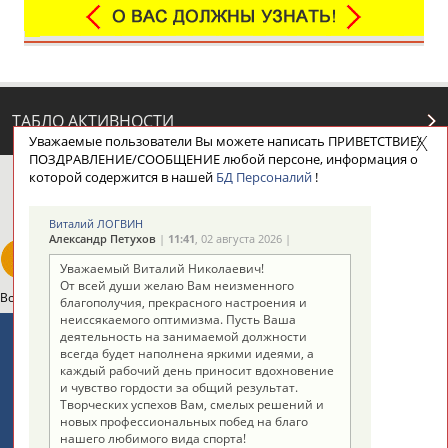
ТАБЛО АКТИВНОСТИ
Уважаемые пользователи Вы можете написать ПРИВЕТСТВИЕ/
ПОЗДРАВЛЕНИЕ/СООБЩЕНИЕ любой персоне, информация о
которой содержится в нашей
БД Персоналий
!
ЦЕЛИ ПРОЕКТА
КОНТАКТЫ
НАШИ КНОПКИ
РЕКЛАМА
Виталий ЛОГВИН
Александр Петухов
|
11:41
, 02 августа 2026 |
Уважаемый Виталий Николаевич!
От всей души желаю Вам неизменного
Вопросы сотрудничества и совместной деятельности
inform@infosport.ru
благополучия, прекрасного настроения и
неиссякаемого оптимизма. Пусть Ваша
Адресов в новостной рассылке: 996
деятельность на занимаемой должности
всегда будет наполнена яркими идеями, а
Подпишись
каждый рабочий день приносит вдохновение
и чувство гордости за общий результат.
©
Стадион, 1998-2026
Творческих успехов Вам, смелых решений и
новых профессиональных побед на благо
Разработка и поддержка ООО НАИТ «Стадион»
нашего любимого вида спорта!