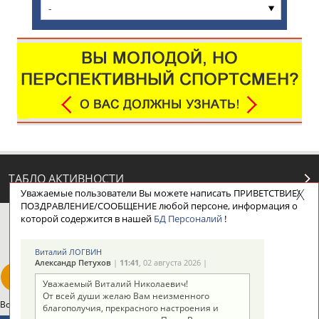
-
ТАБЛО АКТИВНОСТИ
Уважаемые пользователи Вы можете написать ПРИВЕТСТВИЕ/
ПОЗДРАВЛЕНИЕ/СООБЩЕНИЕ любой персоне, информация о
которой содержится в нашей
БД Персоналий
!
ЦЕЛИ ПРОЕКТА
КОНТАКТЫ
НАШИ КНОПКИ
РЕКЛАМА
Виталий ЛОГВИН
Александр Петухов
|
11:41
, 02 августа 2026 |
Уважаемый Виталий Николаевич!
От всей души желаю Вам неизменного
Вопросы сотрудничества и совместной деятельности
inform@infosport.ru
благополучия, прекрасного настроения и