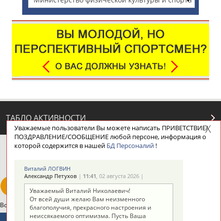
Московской области
ТАБЛО АКТИВНОСТИ
Уважаемые пользователи Вы можете написать ПРИВЕТСТВИЕ/
ПОЗДРАВЛЕНИЕ/СООБЩЕНИЕ любой персоне, информация о
которой содержится в нашей
БД Персоналий
!
ЦЕЛИ ПРОЕКТА
КОНТАКТЫ
НАШИ КНОПКИ
РЕКЛАМА
Виталий ЛОГВИН
Александр Петухов
|
11:41
, 02 августа 2026 |
Уважаемый Виталий Николаевич!
От всей души желаю Вам неизменного
Вопросы сотрудничества и совместной деятельности
inform@infosport.ru
благополучия, прекрасного настроения и
неиссякаемого оптимизма. Пусть Ваша