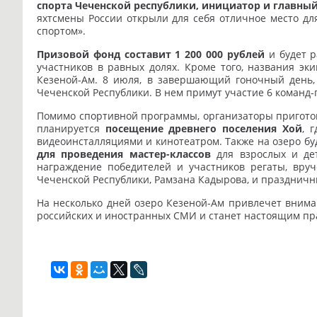
спорта Чеченской республики, инициатор и главны
яхтсмены России открыли для себя отличное место дл
спортом».
Призовой фонд составит 1 200 000 рублей
и будет р
участников в равных долях. Кроме того, названия эк
Кезеной-Ам. 8 июля, в завершающий гоночный день,
Чеченской Республики. В нем примут участие 6 команд-
Помимо спортивной программы, организаторы приготов
планируется
посещение древнего поселения Хой
, 
видеоинсталляциями и кинотеатром. Также на озеро б
для проведения мастер-классов
для взрослых и дет
награждение победителей и участников регаты, вру
Чеченской Республики, Рамзана Кадырова, и празднич
На несколько дней озеро Кезеной-Ам привлечет внима
российских и иностранных СМИ и станет настоящим праз