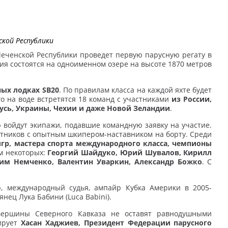
ской Республики
Чеченской Республики проведет первую парусную регату в
ия состоятся на одноименном озере на высоте 1870 метров
ных лодках SB20
. По правилам класса на каждой яхте будет
о на воде встретятся 18 команд с участниками
из России,
усь, Украины, Чехии и даже Новой Зеландии
.
 войдут экипажи, подавшие командную заявку на участие.
тников с опытным шкипером-наставником на борту. Среди
гр, мастера спорта международного класса, чемпионы
м некоторых:
Георгий Шайдуко, Юрий Шувалов, Кирилл
сим Немченко, Валентин Уваркин, Александр Божко
. С
, международный судья, ампайр Кубка Америки в 2005-
янец Лука Бабини (Luca Babini).
вершины Северного Кавказа не оставят равнодушными
тирует
Хасан Хаджиев, Президент Федерации парусного