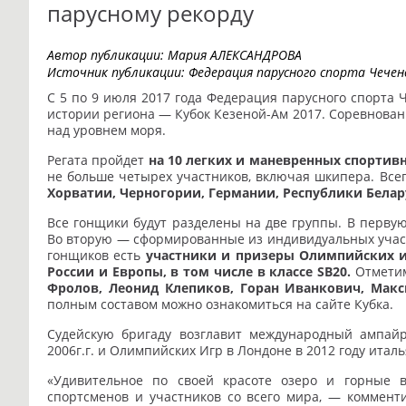
парусному рекорду
Автор публикации:
Мария АЛЕКСАНДРОВА
Источник публикации:
Федерация парусного спорта Чечен
С 5 по 9 июля 2017 года Федерация парусного спорта 
истории региона — Кубок Кезеной-Ам 2017. Соревнован
над уровнем моря.
Регата пройдет
на 10 легких и маневренных спортив
не больше четырех участников, включая шкипера. Всег
Хорватии, Черногории, Германии, Республики Белар
Все гонщики будут разделены на две группы. В первую
Во вторую — сформированные из индивидуальных учас
гонщиков есть
участники и призеры Олимпийских и
России и Европы, в том числе в классе SB20.
Отмети
Фролов, Леонид Клепиков, Горан Иванкович, Мак
полным составом можно ознакомиться на сайте Кубка.
Судейскую бригаду возглавит международный ампайр
2006г.г. и Олимпийских Игр в Лондоне в 2012 году италь
«Удивительное по своей красоте озеро и горные 
спортсменов и участников со всего мира, — коммен