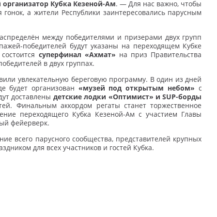
й организатор Кубка Кезеной-Ам
. — Для нас важно, чтобы
я гонок, а жители Республики заинтересовались парусным
аспределён между победителями и призерами двух групп
ипажей-победителей будут указаны на переходящем Кубке
 состоится
суперфинал «Ахмат»
на приз Правительства
победителей в двух группах.
или увлекательную береговую программу. В один из дней
где будет организован
«музей под открытым небом»
с
удут доставлены
детские лодки «Оптимист» и
SUP-борды
ей. Финальным аккордом регаты станет торжественное
чение переходящего Кубка Кезеной-Ам с участием Главы
ный фейерверк.
ние всего парусного сообщества, представителей крупных
дником для всех участников и гостей Кубка.