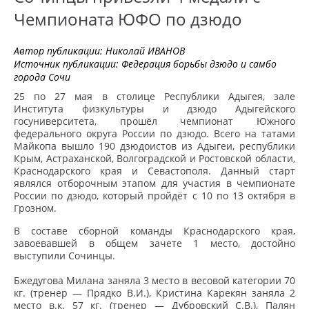
Чемпионата ЮФО по дзюдо
Автор публикации:
Николай ИВАНОВ
Источник публикации:
Федерация борьбы дзюдо и самбо
города Сочи
25 по 27 мая в столице Республики Адыгея, зале
Института физкультуры и дзюдо Адыгейского
госуниверситета, прошёл чемпионат Южного
федерального округа России по дзюдо. Всего на татами
Майкопа вышло 190 дзюдоистов из Адыгеи, республики
Крым, Астраханской, Волгоградской и Ростовской области,
Краснодарского края и Севастополя. Данный старт
являлся отборочным этапом для участия в чемпионате
России по дзюдо, который пройдёт с 10 по 13 октября в
Грозном.
В составе сборной команды Краснодарского края,
завоевавшей в общем зачете 1 место, достойно
выступили Сочинцы.
Бжедугова Милана заняла 3 место в весовой категории 70
кг. (тренер — Прядко В.И.), Кристина Карекян заняла 2
место в.к. 57 кг. (тренер — Дубровский С.В.), Палян