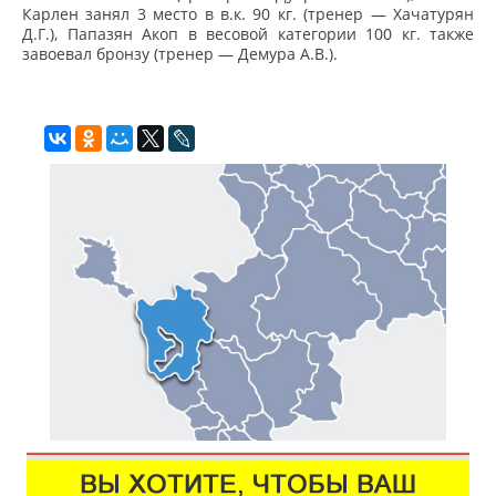
Карлен занял 3 место в в.к. 90 кг. (тренер — Хачатурян
Д.Г.), Папазян Акоп в весовой категории 100 кг. также
завоевал бронзу (тренер — Демура А.В.).