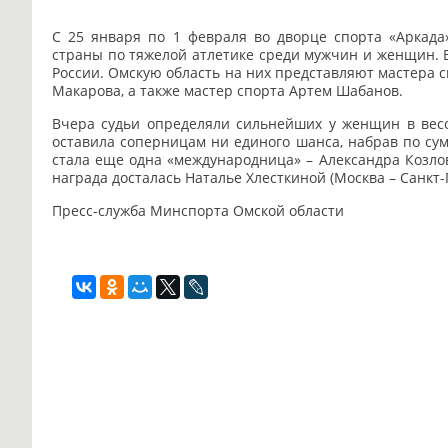
С 25 января по 1 февраля во дворце спорта «Аркада
страны по тяжелой атлетике среди мужчин и женщин. В
России. Омскую область на них представляют мастера с
Макарова, а также мастер спорта Артем Шабанов.
Вчера судьи определяли сильнейших у женщин в весов
оставила соперницам ни единого шанса, набрав по сумм
стала еще одна «международница» – Александра Козлов
награда досталась Наталье Хлесткиной (Москва – Санкт-П
Пресс-служба Минспорта Омской области