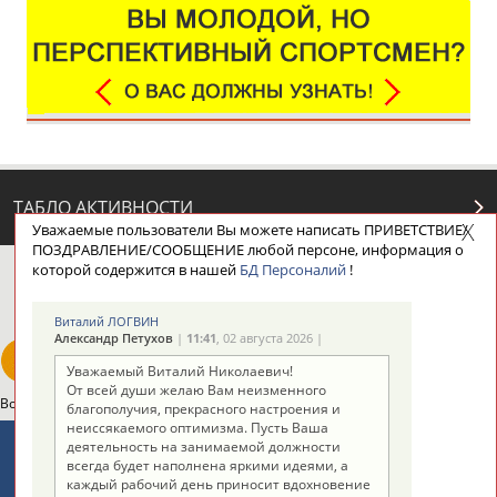
ТАБЛО АКТИВНОСТИ
Уважаемые пользователи Вы можете написать ПРИВЕТСТВИЕ/
ПОЗДРАВЛЕНИЕ/СООБЩЕНИЕ любой персоне, информация о
которой содержится в нашей
БД Персоналий
!
ЦЕЛИ ПРОЕКТА
КОНТАКТЫ
НАШИ КНОПКИ
РЕКЛАМА
Виталий ЛОГВИН
Александр Петухов
|
11:41
, 02 августа 2026 |
Уважаемый Виталий Николаевич!
От всей души желаю Вам неизменного
Вопросы сотрудничества и совместной деятельности
inform@infosport.ru
благополучия, прекрасного настроения и
неиссякаемого оптимизма. Пусть Ваша
Адресов в новостной рассылке: 996
деятельность на занимаемой должности
всегда будет наполнена яркими идеями, а
Подпишись
каждый рабочий день приносит вдохновение