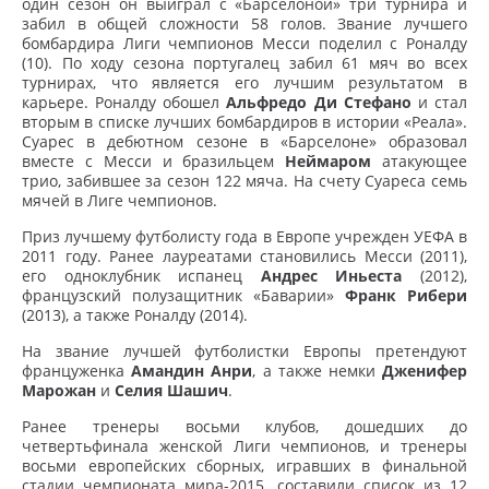
один сезон он выиграл с «Барселоной» три турнира и
забил в общей сложности 58 голов. Звание лучшего
бомбардира Лиги чемпионов Месси поделил с Роналду
(10). По ходу сезона португалец забил 61 мяч во всех
турнирах, что является его лучшим результатом в
карьере. Роналду обошел
Альфредо Ди Стефано
и стал
вторым в списке лучших бомбардиров в истории «Реала».
Суарес в дебютном сезоне в «Барселоне» образовал
вместе с Месси и бразильцем
Неймаром
атакующее
трио, забившее за сезон 122 мяча. На счету Суареса семь
мячей в Лиге чемпионов.
Приз лучшему футболисту года в Европе учрежден УЕФА в
2011 году. Ранее лауреатами становились Месси (2011),
его одноклубник испанец
Андрес Иньеста
(2012),
французский полузащитник «Баварии»
Франк Рибери
(2013), а также Роналду (2014).
На звание лучшей футболистки Европы претендуют
француженка
Амандин Анри
, а также немки
Дженифер
Марожан
и
Селия Шашич
.
Ранее тренеры восьми клубов, дошедших до
четвертьфинала женской Лиги чемпионов, и тренеры
восьми европейских сборных, игравших в финальной
стадии чемпионата мира-2015, составили список из 12