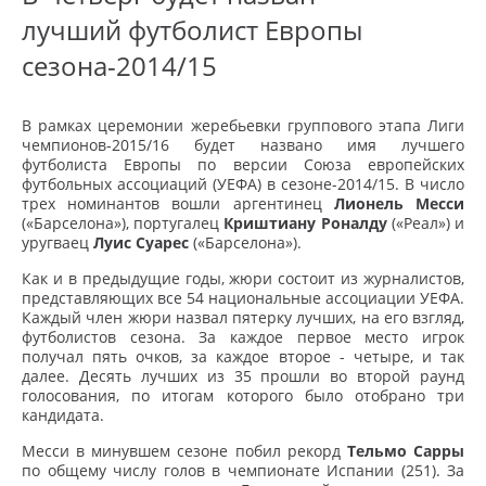
лучший футболист Европы
сезона-2014/15
В рамках церемонии жеребьевки группового этапа Лиги
чемпионов-2015/16 будет названо имя лучшего
футболиста Европы по версии Союза европейских
футбольных ассоциаций (УЕФА) в сезоне-2014/15. В число
трех номинантов вошли аргентинец
Лионель Месси
(«Барселона»), португалец
Криштиану Роналду
(«Реал») и
уругваец
Луис Суарес
(«Барселона»).
Как и в предыдущие годы, жюри состоит из журналистов,
представляющих все 54 национальные ассоциации УЕФА.
Каждый член жюри назвал пятерку лучших, на его взгляд,
футболистов сезона. За каждое первое место игрок
получал пять очков, за каждое второе - четыре, и так
далее. Десять лучших из 35 прошли во второй раунд
голосования, по итогам которого было отобрано три
кандидата.
Месси в минувшем сезоне побил рекорд
Тельмо Сарры
по общему числу голов в чемпионате Испании (251). За