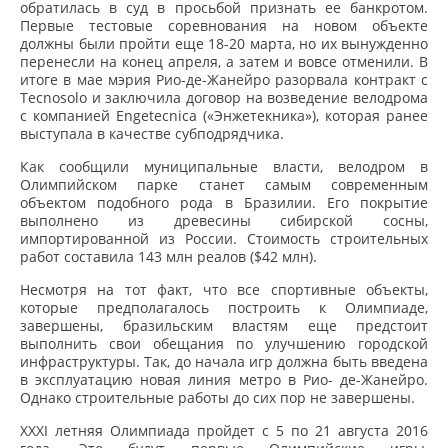
обратилась в суд в просьбой признать ее банкротом.
Первые тестовые соревнования на новом объекте
должны были пройти еще 18-20 марта, но их вынужденно
перенесли на конец апреля, а затем и вовсе отменили. В
итоге в мае мэрия Рио-де-Жанейро разорвала контракт с
Tecnosolo и заключила договор на возведение велодрома
с компанией Engetecnica («Энжетекника»), которая ранее
выступала в качестве субподрядчика.
Как сообщили муниципальные власти, велодром в
Олимпийском парке станет самым современным
объектом подобного рода в Бразилии. Его покрытие
выполнено из древесины сибирской сосны,
импортированной из России. Стоимость строительных
работ составила 143 млн реалов ($42 млн).
Несмотря на тот факт, что все спортивные объекты,
которые предполагалось построить к Олимпиаде,
завершены, бразильским властям еще предстоит
выполнить свои обещания по улучшению городской
инфраструктуры. Так, до начала игр должна быть введена
в эксплуатацию новая линия метро в Рио- де-Жанейро.
Однако строительные работы до сих пор не завершены.
XXXI летняя Олимпиада пройдет с 5 по 21 августа 2016