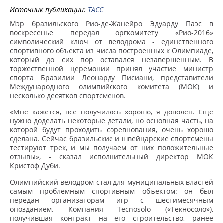
Источник публикации:
ТАСС
Мэр бразильского Рио-де-Жанейро Эдуарду Паэс в
воскресенье передал оргкомитету «Рио-2016»
символический ключ от велодрома - единственного
спортивного объекта из числа построенных к Олимпиаде,
который до сих пор оставался незавершенным. В
торжественной церемонии принял участие министр
спорта Бразилии Леонарду Писиани, представители
Международного олимпийского комитета (МОК) и
несколько десятков спортсменов.
«Мне кажется, все получилось хорошо, я доволен. Еще
нужно доделать некоторые детали, но основная часть, на
которой будут проходить соревнования, очень хорошо
сделана. Сейчас бразильские и швейцарские спортсмены
тестируют трек, и мы получаем от них положительные
отзывы», - сказал исполнительный директор МОК
Кристоф Дуби.
Олимпийский велодром стал для муниципальных властей
самым проблемным спортивным объектом: он был
передан организаторам игр с шестимесячным
опозданием. Компания Tecnosolo («Текносоло»),
получившая контракт на его строительство, ранее