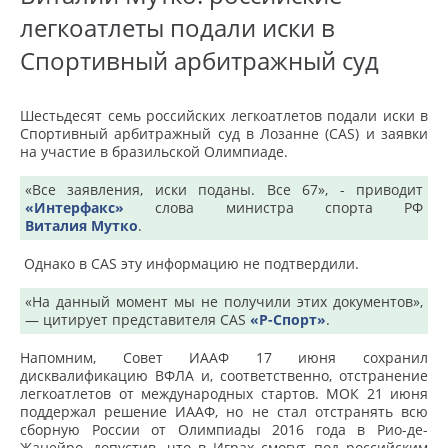
легкоатлеты подали иски в
Спортивный арбитражный суд
Шестьдесят семь российских легкоатлетов подали иски в
Спортивный арбитражный суд в Лозанне (CAS) и заявки
на участие в бразильской Олимпиаде.
«Все заявления, иски поданы. Все 67», - приводит
«Интерфакс»
слова министра спорта РФ
Виталия Мутко
.
Однако в CAS эту информацию не подтвердили.
«На данный момент мы не получили этих документов»,
— цитирует представителя CAS
«Р-Спорт»
.
Напомним, Совет ИААФ 17 июня сохранил
дисквалификацию ВФЛА и, соответственно, отстранение
легкоатлетов от международных стартов. МОК 21 июня
поддержал решение ИААФ, но не стал отстранять всю
сборную России от Олимпиады 2016 года в Рио-де-
Жанейро, допустив, что в Играх смогут под российским