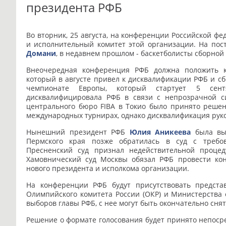
президента РФБ
Во вторник, 25 августа, на конференции Российской ф
и исполнительный комитет этой организации. На по
Домани
, в недавнем прошлом - баскетболисты сборной 
Внеочередная конференция РФБ должна положить ко
который в августе привел к дисквалификации РФБ и сб
чемпионате Европы, который стартует 5 сентя
дисквалифицировала РФБ в связи с непрозрачной с
центрального бюро FIBA в Токио было принято решен
международных турнирах, однако дисквалификация руко
Нынешний президент РФБ
Юлия Аникеева
была выб
Пермского края позже обратилась в суд с требо
Пресненский суд признал недействительной проце
Хамовнический суд Москвы обязал РФБ провести ко
нового президента и исполкома организации.
На конференции РФБ будут присутствовать представ
Олимпийского комитета России (ОКР) и Министерства 
выборов главы РФБ, с нее могут быть окончательно сня
Решение о формате голосования будет принято непосре