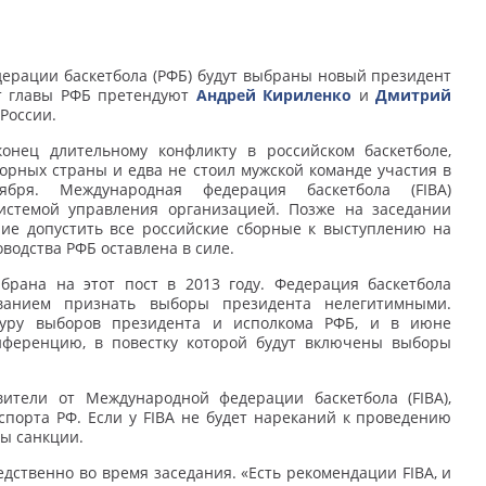
едерации баскетбола (РФБ) будут выбраны новый президент
ст главы РФБ претендуют
Андрей Кириленко
и
Дмитрий
России.
нец длительному конфликту в российском баскетболе,
орных страны и едва не стоил мужской команде участия в
бря. Международная федерация баскетбола (FIBA)
истемой управления организацией. Позже на заседании
ие допустить все российские сборные к выступлению на
водства РФБ оставлена в силе.
рана на этот пост в 2013 году. Федерация баскетбола
ванием признать выборы президента нелегитимными.
дуру выборов президента и исполкома РФБ, и в июне
нференцию, в повестку которой будут включены выборы
ители от Международной федерации баскетбола (FIBA),
спорта РФ. Если у FIBA не будет нареканий к проведению
ты санкции.
дственно во время заседания. «Есть рекомендации FIBA, и