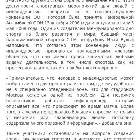
Участники круглого стола обратили внимание на то, что о
доступности спортивных мероприятий для людей с
инвалидностью говорится и в соответствующей
конвенции ООН, которая была принята Генеральной
Ассамблеей ООН 13 декабря 2006 года и вступила в силу 3
мая 2008 года. Один из создателей Международного дня
спорта на благо развития и мира, бывший член
паралимпийской сборной США по футболу Илай Вульф
напомнил, что согласно этой конвенции люди с
инвалидностью признаются полноценными членами
общества, что они имеют право заниматься любыми
видами деятельности, в том числе спортом, как на
профессиональном, так и на любительском уровне.
«Примечательно, что человек с инвалидностью может
выбрать место для просмотра игры там, где ему удобно, а
не в специально отведенной зоне, что для стадионов
Москвы остается одной из проблем. Для незрячих
болельщиков работает тифлоперевод, который
описывает все, что происходит во время матча. Более
того, эта услуга пользовалась большим спросом не только
у незрячих или слабовидящих людей, поскольку
содержала много полезной информации», - добавила она.
Также участники остановились на вопросе создания
среды для занятия спортом, в частности, что позволит