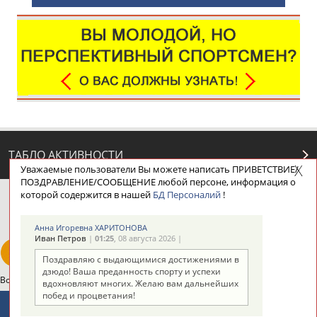
ТАБЛО АКТИВНОСТИ
Уважаемые пользователи Вы можете написать ПРИВЕТСТВИЕ/
ПОЗДРАВЛЕНИЕ/СООБЩЕНИЕ любой персоне, информация о
которой содержится в нашей
БД Персоналий
!
ЦЕЛИ ПРОЕКТА
КОНТАКТЫ
НАШИ КНОПКИ
РЕКЛАМА
Анна Игоревна ХАРИТОНОВА
Иван Петров
|
01:25
, 08 августа 2026 |
Поздравляю с выдающимися достижениями в
дзюдо! Ваша преданность спорту и успехи
Вопросы сотрудничества и совместной деятельности
inform@infosport.ru
вдохновляют многих. Желаю вам дальнейших
побед и процветания!
Адресов в новостной рассылке: 997