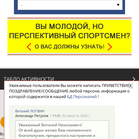
-
ТАБЛО АКТИВНОСТИ
Уважаемые пользователи Вы можете написать ПРИВЕТСТВИЕ/
ПОЗДРАВЛЕНИЕ/СООБЩЕНИЕ любой персоне, информация о
которой содержится в нашей
БД Персоналий
!
ЦЕЛИ ПРОЕКТА
КОНТАКТЫ
НАШИ КНОПКИ
РЕКЛАМА
Виталий ЛОГВИН
Александр Петухов
|
11:41
, 02 августа 2026 |
Уважаемый Виталий Николаевич!
От всей души желаю Вам неизменного
Вопросы сотрудничества и совместной деятельности
inform@infosport.ru
благополучия, прекрасного настроения и