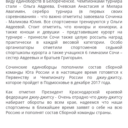
виду единоборств в Белореченске. Чемпионками турнира
стали - Ольга Авдеева, Ечевская Анастасия и Милара
Авагимян, серебро турнира (в первых своих
соревнованиях - что важно отметить) завоевала Сочинка
- Маликова Юлия. Все спортсменки тренируются у Ольги
Авдеевой. Стоит отметить, что юниоры и юниорки, а
также юноши и девушки - представившие курорт на
турнире - принесли Сочи также целую россыпь наград
практически в каждой весовой категории. Особо
организаторы отметили спортсменов седьмой
спортшколы курорта а также учащихся 6 гимназии Сочи –
сестер Авдеевых и братьев Григорьян.
Сочинские единоборцы пополнили состав сборной
команды Юга России и в настоящее время готовятся к
Первенству и Чемпионату России по джиу-джитсу,
которое пройдет в Подмосковье в декабре 2017 года.
Как отметил Президент Краснодарской краевой
федерации джиу-джитсу - Очень отрадно что джиу-джитсу
набирает обороты во всем крае, надеемся что наши
спортсмены в ближайшее время заявят о себе на всю
Россию и пополнят состав Сборной команды страны.