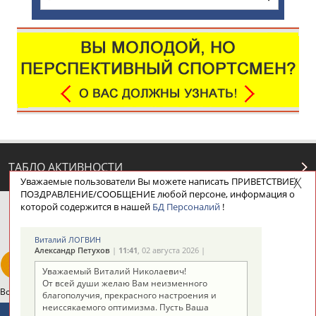
ТАБЛО АКТИВНОСТИ
Уважаемые пользователи Вы можете написать ПРИВЕТСТВИЕ/
ПОЗДРАВЛЕНИЕ/СООБЩЕНИЕ любой персоне, информация о
которой содержится в нашей
БД Персоналий
!
ЦЕЛИ ПРОЕКТА
КОНТАКТЫ
НАШИ КНОПКИ
РЕКЛАМА
Виталий ЛОГВИН
Александр Петухов
|
11:41
, 02 августа 2026 |
Уважаемый Виталий Николаевич!
От всей души желаю Вам неизменного
Вопросы сотрудничества и совместной деятельности
inform@infosport.ru
благополучия, прекрасного настроения и
неиссякаемого оптимизма. Пусть Ваша
Адресов в новостной рассылке: 996