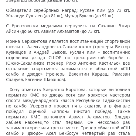
Зиёратшо Боротов (свыше 100 кг).
Обладатели серебряных наград: Руслан Ким (до 73 кг),
Жалавди Султаев (до 81 кг), Мурад Буклов (до 91 кг).
С бронзовыми медалями вернулись на Сахалин Эмир
Айсин (до 66 кг), Азамат Алхаматов (до 73 кг).
Ирина Сержантова является воспитанницей спортивной
школы г. Александровска-Сахалинского (тренеры Виктор
Кузнецов и Андрей Зыков), Руслан Ким – воспитанник
отделения дзюдо СШОР по греко-римской борьбе г.
Южно-Сахалинска (тренер Рихо Антонио Кастильо), все
остальные спортсмены занимаются в областной «СШ
самбо и дзюдо» (тренеры Валентин Кардаш, Рамазан
Саадуев, Евгений Шабашов).
- Хочу отметить Зиёратшо Боротова, который выполнил
норматив КМС по дзюдо, хотя сам является мастером
спорта международного класса Республики Таджикистан
по самбо. Уверенно провел пять схваток, а в финале
победил оценкой «иппон» (чистая победа). Также
норматив КМС выполнил Азамат Алхаматов. Эльдар
Хабиев наконец-то стал первым. Он несколько раз
занимал второе или третье место. Тренер областной «СШ
самбо и дзюдо» Асел Бекбосун четвертый раз стала