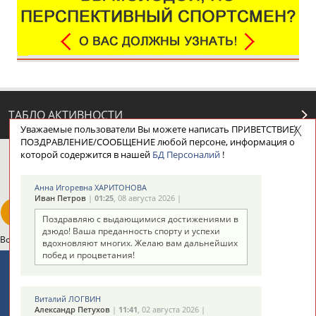
ТАБЛО АКТИВНОСТИ
Уважаемые пользователи Вы можете написать ПРИВЕТСТВИЕ/
ПОЗДРАВЛЕНИЕ/СООБЩЕНИЕ любой персоне, информация о
которой содержится в нашей
БД Персоналий
!
ЦЕЛИ ПРОЕКТА
КОНТАКТЫ
НАШИ КНОПКИ
РЕКЛАМА
Анна Игоревна ХАРИТОНОВА
Иван Петров
|
01:25
, 08 августа 2026 |
Поздравляю с выдающимися достижениями в
дзюдо! Ваша преданность спорту и успехи
Вопросы сотрудничества и совместной деятельности
inform@infosport.ru
вдохновляют многих. Желаю вам дальнейших
побед и процветания!
Адресов в новостной рассылке: 996
Подпишись
Виталий ЛОГВИН
Александр Петухов
|
11:41
, 02 августа 2026 |
©
Стадион, 1998-2026