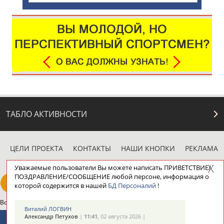
ТАБЛО АКТИВНОСТИ
ЦЕЛИ ПРОЕКТА
КОНТАКТЫ
НАШИ КНОПКИ
РЕКЛАМА
Уважаемые пользователи Вы можете написать ПРИВЕТСТВИЕ/
ПОЗДРАВЛЕНИЕ/СООБЩЕНИЕ любой персоне, информация о
которой содержится в нашей
БД Персоналий
!
Вопросы сотрудничества и совместной деятельности
inform@infosport.ru
Виталий ЛОГВИН
Александр Петухов
|
11:41
, 02 августа 2026 |
Адресов в новостной рассылке: 996