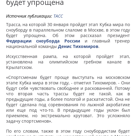
будет упрощена
Источник публикации:
ТАСС
Трасса, на которой 30 января пройдет этап Кубка мира по
сноуборду в параллельном слаломе в Москве, в этом году
будет упрощена. Об этом рассказал президент
Федерации сноуборда России
и главный тренер
национальной команды
Денис Тихомиров
.
Искусственная рампа, на которой пройдет этап,
установлена на олимпийском гребном канале в
Крылатском.
«Спортсменам будет проще выступать на московском
этапе Кубка мира в этом году, - отметил Тихомиров. - Они
будут себя чувствовать свободнее и раскованней. Потому
что вторая часть трассы будет не такой, как в
предыдущие годы, а более пологой и раскатистой. Она не
будет сделана под соревнования по лыжной акробатике
или еще под что-то. В предыдущие годы уклон был
приемлем, но экстремально крутоват. Это усложняло
задачу спортсменов».
По его словам, также в этом году сноубордистам будет