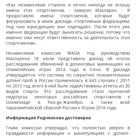
«Как независимая сторона, я лично никогда не оглашу
имена этих спортсменов, - заверил Макларен. - Я
предоставлю имена спортсменов, которые будут
фигурировать в моем докладе, спортивным федерациям,
под чью юрисдикцию они подпадают. После этого уже
именно федерации будут выносить решение, потому что
именно они несут ответственность за деятельность этих
спортсменов».
Независимая комиссия WADA под руководством
Макларена 18 июля представила доклад об итогах
расследования обвинений в допинговых махинациях на
Олимпийских играх 2014 года в Сочи. В докладе
утверждается, что система по сокрытию положительных
допинг-проб в России применялась в 643 случаях с 2011
по 2015 год, всего в ней были задействованы атлеты из 30
видов спорта. Это расследование стало причиной
недопуска некоторых российских спортсменов к
Олимпиаде в Рио-де-Жанейро, а также всей
паралимпийской сборной России к Играм 2016 года.
Информация Родченкова достоверна
Глава комиссии утверждал, что полностью уверен в
правдивости информации о манипуляциях с допинг-