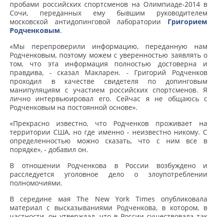
пробами российских спортсменов на Олимпиаде-2014 в
Сочи, переданных ему бывшим руководителем
московской антидопинговой лаборатории
Григорием
Родченковым
.
«Мы перепроверили информацию, переданную нам
Родченковым, поэтому можем с уверенностью заявлять о
том, что эта информация полностью достоверна и
правдива, - сказал Макларен. - Григорий Родченков
проходил в качестве свидетеля по допинговым
манипуляциям с участием российских спортсменов. Я
лично интервьюировал его. Сейчас я не общаюсь с
Родченковым на постоянной основе».
«Прекрасно известно, что Родченков проживает на
территории США, но где именно - неизвестно никому. С
определенностью можно сказать, что с ним все в
порядке», - добавил он.
В отношении Родченкова в России возбуждено и
расследуется уголовное дело о злоупотреблении
полномочиями.
В середине мая The New York Times опубликовала
материал с высказываниями Родченкова, в котором, в
частности, он утверждал, что в России существовала так