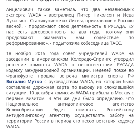
Анцелиович также заметила, что два независимых
эксперта WADA - австралиец Питер Николсон и Иева
Лукосьют- Станикуниене из Литвы, приехавшие в Россию
весной, - продолжают свою деятельность в РУСАДА. «У
нас есть договоренность на два года, поэтому они
продолжают оказывать нам содействие по
реформированию», - подытожила собеседница ТАСС.
18 ноября 2015 года совет учредителей WADA на
заседании в американском Колорадо-Спрингс утвердил
решение комитета WADA о несоответствии РУСАДА
кодексу международной организации. Неделей позже во
Франкфурте прошла встреча министра спорта РФ
Виталия Мутко
с руководством WADA, на которой была
составлена дорожная карта по выходу из сложившейся
ситуации. 10 декабря комиссия WADA прибыла в Москву с
первым визитом. В эти же дни было определено, что
Национальное антидопинговое агентство
Великобритании будет помогать Российскому
антидопинговому агентству осуществлять работу на
территории России в период его несоответствия кодексу
WADA.