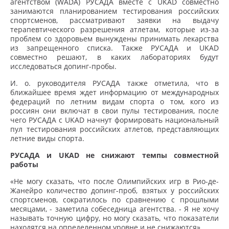
агентством (WADA) РУСАДА вместе с UKAD совместно
занимаются планированием тестирования российских
спортсменов, рассматривают заявки на выдачу
терапевтического разрешения атлетам, которые из-за
проблем со здоровьем вынуждены принимать лекарства
из запрещенного списка. Также РУСАДА и UKAD
совместно решают, в каких лабораториях будут
исследоваться допинг-пробы.
И. о. руководителя РУСАДА также отметила, что в
ближайшее время ждет информацию от международных
федераций по летним видам спорта о том, кого из
россиян они включат в свои пулы тестирования, после
чего РУСАДА с UKAD начнут формировать национальный
пул тестирования российских атлетов, представляющих
летние виды спорта.
РУСАДА и UKAD не снижают темпы совместной
работы
«Не могу сказать, что после Олимпийских игр в Рио-де-
Жанейро количество допинг-проб, взятых у российских
спортсменов, сократилось по сравнению с прошлыми
месяцами, - заметила собеседница агентства. - Я не хочу
называть точную цифру, но могу сказать, что показатели
находятся на определенном уровне и не снижаются».