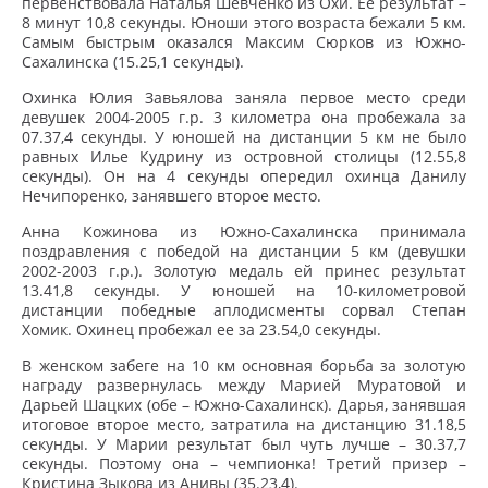
первенствовала Наталья Шевченко из Охи. Ее результат –
8 минут 10,8 секунды. Юноши этого возраста бежали 5 км.
Самым быстрым оказался Максим Сюрков из Южно-
Сахалинска (15.25,1 секунды).
Охинка Юлия Завьялова заняла первое место среди
девушек 2004-2005 г.р. 3 километра она пробежала за
07.37,4 секунды. У юношей на дистанции 5 км не было
равных Илье Кудрину из островной столицы (12.55,8
секунды). Он на 4 секунды опередил охинца Данилу
Нечипоренко, занявшего второе место.
Анна Кожинова из Южно-Сахалинска принимала
поздравления с победой на дистанции 5 км (девушки
2002-2003 г.р.). Золотую медаль ей принес результат
13.41,8 секунды. У юношей на 10-километровой
дистанции победные аплодисменты сорвал Степан
Хомик. Охинец пробежал ее за 23.54,0 секунды.
В женском забеге на 10 км основная борьба за золотую
награду развернулась между Марией Муратовой и
Дарьей Шацких (обе – Южно-Сахалинск). Дарья, занявшая
итоговое второе место, затратила на дистанцию 31.18,5
секунды. У Марии результат был чуть лучше – 30.37,7
секунды. Поэтому она – чемпионка! Третий призер –
Кристина Зыкова из Анивы (35.23,4).