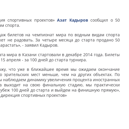
ция спортивных проектов»
Азат Кадыров
сообщил о 50
ам спорта.
даж билетов на чемпионат мира по водным видам спорта
ет не радовать. За четыре месяца до старта продано 50
арастать», - заявил Кадыров.
а мира в Казани стартовали в декабре 2014 года. Билеты
5 апреля - за 100 дней до старта турнира.
кажу, что уже в ближайшее время мы ожидаем окончание
о зрительских мест меньше, чем на других объектах. По
мы наблюдаем динамику увеличения процента иностранных
та выходит на свою финальную стадию, мы практически
рубеж 100 дней до старта и выйдем на финишную прямую»,
 дирекция спортивных проектов»