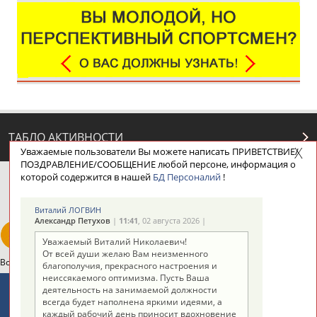
ТАБЛО АКТИВНОСТИ
Уважаемые пользователи Вы можете написать ПРИВЕТСТВИЕ/
ПОЗДРАВЛЕНИЕ/СООБЩЕНИЕ любой персоне, информация о
которой содержится в нашей
БД Персоналий
!
ЦЕЛИ ПРОЕКТА
КОНТАКТЫ
НАШИ КНОПКИ
РЕКЛАМА
Виталий ЛОГВИН
Александр Петухов
|
11:41
, 02 августа 2026 |
Уважаемый Виталий Николаевич!
От всей души желаю Вам неизменного
Вопросы сотрудничества и совместной деятельности
inform@infosport.ru
благополучия, прекрасного настроения и
неиссякаемого оптимизма. Пусть Ваша
Адресов в новостной рассылке: 996
деятельность на занимаемой должности
всегда будет наполнена яркими идеями, а
Подпишись
каждый рабочий день приносит вдохновение