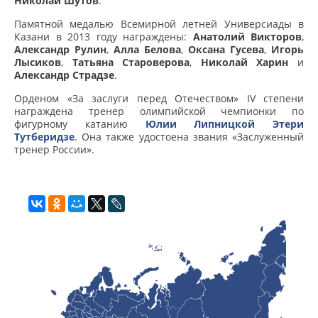
Николай Шутов
.
Памятной медалью Всемирной летней Универсиады в
Казани в 2013 году награждены:
Анатолий Викторов
,
Александр Рулин
,
Алла Белова
,
Оксана Гусева
,
Игорь
Лысиков
,
Татьяна Староверова
,
Николай Харин
и
Александр Страдзе
.
Орденом «За заслуги перед Отечеством» IV степени
награждена тренер олимпийской чемпионки по
фигурному катанию
Юлии Липницкой
Этери
Тутберидзе
. Она также удостоена звания «Заслуженный
тренер России».