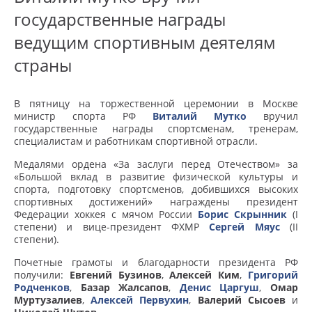
государственные награды
ведущим спортивным деятелям
страны
В пятницу на торжественной церемонии в Москве
министр спорта РФ
Виталий Мутко
вручил
государственные награды спортсменам, тренерам,
специалистам и работникам спортивной отрасли.
Медалями ордена «За заслуги перед Отечеством» за
«Большой вклад в развитие физической культуры и
спорта, подготовку спортсменов, добившихся высоких
спортивных достижений» награждены президент
Федерации хоккея с мячом России
Борис Скрынник
(I
степени) и вице-президент ФХМР
Сергей Мяус
(II
степени).
Почетные грамоты и благодарности президента РФ
получили:
Евгений Бузинов
,
Алексей Ким
,
Григорий
Родченков
,
Базар Жалсапов
,
Денис Царгуш
,
Омар
Муртузалиев
,
Алексей Первухин
,
Валерий Сысоев
и