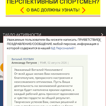
ТАБЛО АКТИВНОСТИ
Уважаемые пользователи Вы можете написать ПРИВЕТСТВИЕ/
ПОЗДРАВЛЕНИЕ/СООБЩЕНИЕ любой персоне, информация о
которой содержится в нашей
БД Персоналий
!
ЦЕЛИ ПРОЕКТА
КОНТАКТЫ
НАШИ КНОПКИ
РЕКЛАМА
Виталий ЛОГВИН
Александр Петухов
|
11:41
, 02 августа 2026 |
Уважаемый Виталий Николаевич!
От всей души желаю Вам неизменного
Вопросы сотрудничества и совместной деятельности
inform@infosport.ru
благополучия, прекрасного настроения и
неиссякаемого оптимизма. Пусть Ваша
Адресов в новостной рассылке: 996
деятельность на занимаемой должности
всегда будет наполнена яркими идеями, а
Подпишись
каждый рабочий день приносит вдохновение
и чувство гордости за общий результат.
©
Стадион, 1998-2026
Творческих успехов Вам, смелых решений и
новых профессиональных побед на благо