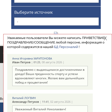
Выберите источник
-
Уважаемые пользователи Вы можете написать ПРИВЕТСТВИЕ/
ПОЗДРАВЛЕНИЕ/СООБЩЕНИЕ любой персоне, информация о
которой содержится в нашей
БД Персоналий
!
ТАБЛО АКТИВНОСТИ
Анна Игоревна ХАРИТОНОВА
Иван Петров
|
01:25
, 08 августа 2026 |
Поздравляю с выдающимися достижениями в
ЦЕЛИ ПРОЕКТА
КОНТАКТЫ
НАШИ КНОПКИ
РЕКЛАМА
дзюдо! Ваша преданность спорту и успехи
вдохновляют многих. Желаю вам дальнейших
побед и процветания!
Виталий ЛОГВИН
Вопросы сотрудничества и совместной деятельности
inform@infosport.ru
Александр Петухов
|
11:41
, 02 августа 2026 |
Адресов в новостной рассылке: 996
Уважаемый Виталий Николаевич!