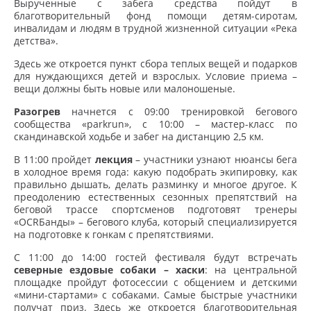
Вырученные с забега средства пойдут в
благотворительный фонд помощи детям-сиротам,
инвалидам и людям в трудной жизненной ситуации «Река
детства».
Здесь же откроется пункт сбора теплых вещей и подарков
для нуждающихся детей и взрослых. Условие приема –
вещи должны быть новые или малоношеные.
Разогрев
начнется с 09:00 тренировкой бегового
сообщества «parkrun», с 10:00 – мастер-класс по
скандинавской ходьбе и забег на дистанцию 2,5 км.
В 11:00 пройдет
лекция
– участники узнают нюансы бега
в холодное время года: какую подобрать экипировку, как
правильно дышать, делать разминку и многое другое. К
преодолению естественных сезонных препятствий на
беговой трассе спортсменов подготовят тренеры
«OCRБанды» – бегового клуба, который специализируется
на подготовке к гонкам с препятствиями.
С 11:00 до 14:00 гостей фестиваля будут встречать
северные ездовые собаки – хаски
: на центральной
площадке пройдут фотосессии с общением и детскими
«мини-стартами» с собаками. Самые быстрые участники
получат приз. Здесь же откроется благотворительная