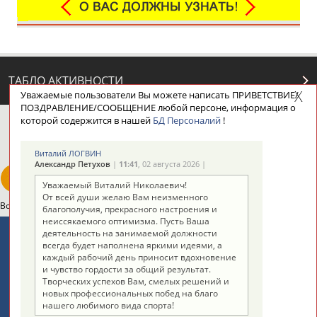
ТАБЛО АКТИВНОСТИ
Уважаемые пользователи Вы можете написать ПРИВЕТСТВИЕ/
ПОЗДРАВЛЕНИЕ/СООБЩЕНИЕ любой персоне, информация о
которой содержится в нашей
БД Персоналий
!
ЦЕЛИ ПРОЕКТА
КОНТАКТЫ
НАШИ КНОПКИ
РЕКЛАМА
Виталий ЛОГВИН
Александр Петухов
|
11:41
, 02 августа 2026 |
Уважаемый Виталий Николаевич!
От всей души желаю Вам неизменного
Вопросы сотрудничества и совместной деятельности
inform@infosport.ru
благополучия, прекрасного настроения и
неиссякаемого оптимизма. Пусть Ваша
Адресов в новостной рассылке: 996
деятельность на занимаемой должности
всегда будет наполнена яркими идеями, а
Подпишись
каждый рабочий день приносит вдохновение
и чувство гордости за общий результат.
©
Стадион, 1998-2026
Творческих успехов Вам, смелых решений и
новых профессиональных побед на благо
Разработка и поддержка ООО НАИТ «Стадион»
нашего любимого вида спорта!