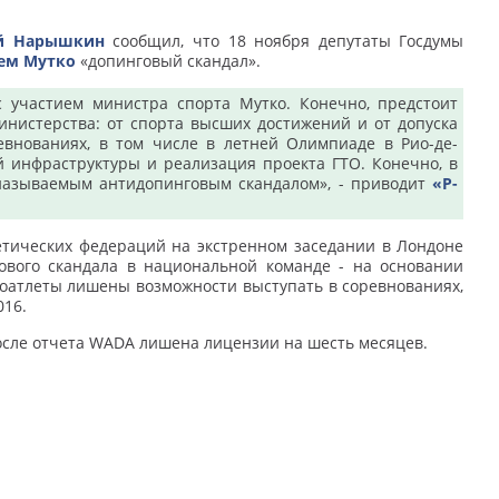
й Нарышкин
сообщил, что 18 ноября депутаты Госдумы
ем Мутко
«допинговый скандал».
с участием министра спорта Мутко. Конечно, предстоит
нистерства: от спорта высших достижений и от допуска
внованиях, в том числе в летней Олимпиаде в Рио-де-
ой инфраструктуры и реализация проекта ГТО.
Конечно, в
 называемым антидопинговым скандалом», - приводит
«Р-
етических федераций на экстренном заседании в Лондоне
ового скандала в национальной команде - на основании
коатлеты лишены возможности выступать в соревнованиях,
016.
осле отчета WADA лишена лицензии на шесть месяцев.