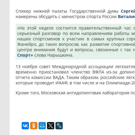
Спикер нижней палаты Государственной думы
Серге
намерены обсудить с министром спорта России
Витали
«На этой неделе состоится правительственный час 
серьезный разговор по всем направлениям работы ми
наших спортсменов к участию в самых крупных соре
Жанейро, до таких вопросов, как развитие спортивн
центре внимания будут и вопросы, связанные с так
Спорт»
слова Нарышкина.
13 ноября совет Международной ассоциации легкоатл
временно приостановил членство ВФЛА из-за допинг
отчета комиссии ВАДА. Таким образом, российские лег
которые проводит ИААФ, в том числе и на Олимпиаде-2
Кроме того, Московская антидопинговая лаборатория п