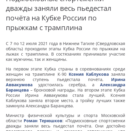
дважды заняли весь пьедестал
почёта на Кубке России по
прыжкам с трамплина
С 7 по 12 июля 2021 года в Нижнем Тагиле (Свердловская
область) проходили этапы Кубка России по прыжкам на
лыжах с трамплина. В состязаниях принимали участие
как мужчины, так и женщины.
На первом этапе Кубка страны в соревнованиях среди
женщин на трамплине К-90
Ксения Каблукова
заняла
верхнюю ступень пьедестала почёта,
Ирина
Аввакумова
удостоилась серебра, а
Александра
Баранцева
– бронзовой награды. На втором этапе Кубка
России Ирина Аввакумова стала лучшей, Ксения
Каблукова заняла второе место, а тройку лучших также
замкнула Александра Баранцева.
Министр физической культуры и спорта Московской
области
Роман Терюшков
: «Подмосковные спортсменки
дважды заняли весь пьедестал почёта. Они достойно