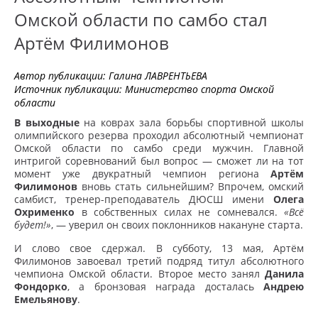
Омской области по самбо стал
Артём Филимонов
Автор публикации:
Галина ЛАВРЕНТЬЕВА
Источник публикации:
Министерство спорта Омской
области
В выходные
на коврах зала борьбы спортивной школы
олимпийского резерва проходил абсолютный чемпионат
Омской области по самбо среди мужчин. Главной
интригой соревнований был вопрос — сможет ли на тот
момент уже двукратный чемпион региона
Артём
Филимонов
вновь стать сильнейшим? Впрочем, омский
самбист, тренер-преподаватель ДЮСШ имени
Олега
Охрименко
в собственных силах не сомневался.
«Всё
будет!»
, — уверил он своих поклонников накануне старта.
И слово свое сдержал. В субботу, 13 мая, Артём
Филимонов завоевал третий подряд титул абсолютного
чемпиона Омской области. Второе место занял
Данила
Фондорко
, а бронзовая награда досталась
Андрею
Емельянову
.