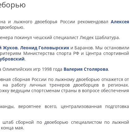
оеборью
на и лыжного двоеборья России рекомендовал
Алексея
 двоеборью.
 тренера покинул чешский специалист Людек Шаблатура.
й Жуков
,
Леонид Головырских
и Баранов. Мы остановили
 критериям Министерства спорта РФ и Центра спортивной
убровский
.
а Олимпийских игр 1998 года
Валерия Столярова
.
новная сборная России по лыжному двоеборью откажется от
н на работу личных тренеров двоеборцев в регионах.
ержку ведущим спортсменам страны в вопросе обеспечения
анды, вероятнее всего, централизованная подготовка
й штаб сборной по двоеборью специалистом по лыжной
 конца мая.