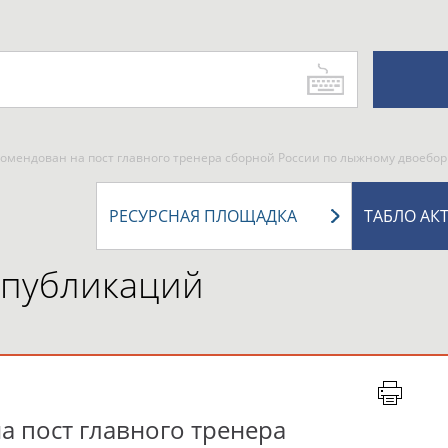
комендован на пост главного тренера сборной России по лыжному двоебо
РЕСУРСНАЯ ПЛОЩАДКА
ТАБЛО АК
 публикаций
а пост главного тренера