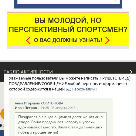
ТАБЛО АКТИВНОСТИ
Уважаемые пользователи Вы можете написать ПРИВЕТСТВИЕ/
ПОЗДРАВЛЕНИЕ/СООБЩЕНИЕ любой персоне, информация о
которой содержится в нашей
БД Персоналий
!
ЦЕЛИ ПРОЕКТА
КОНТАКТЫ
НАШИ КНОПКИ
РЕКЛАМА
Анна Игоревна ХАРИТОНОВА
Иван Петров
|
01:25
, 08 августа 2026 |
Поздравляю с выдающимися достижениями в
дзюдо! Ваша преданность спорту и успехи
Вопросы сотрудничества и совместной деятельности
inform@infosport.ru
вдохновляют многих. Желаю вам дальнейших
побед и процветания!
Адресов в новостной рассылке: 996