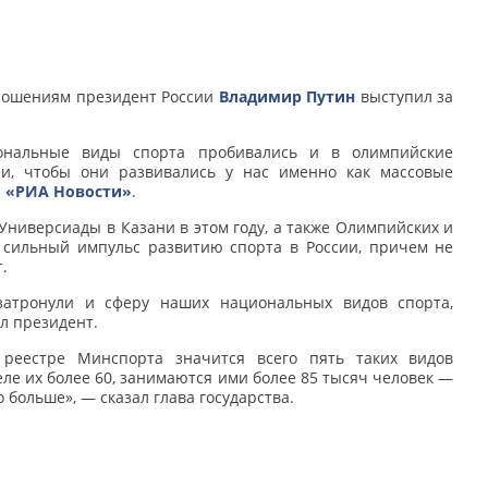
ношениям президент России
Владимир Путин
выступил за
ональные виды спорта пробивались и в олимпийские
ии, чтобы они развивались у нас именно как массовые
а
«РИА Новости»
.
ниверсиады в Казани в этом году, а также Олимпийских и
 сильный импульс развитию спорта в России, причем не
.
затронули и сферу наших национальных видов спорта,
ал президент.
 реестре Минспорта значится всего пять таких видов
деле их более 60, занимаются ими более 85 тысяч человек —
 больше», — сказал глава государства.