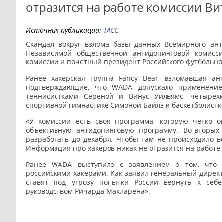
отразится на работе комиссии В
Источник публикации:
ТАСС
Скандал вокруг взлома базы данных Всемирного ант
Независимой общественной антидопинговой комисс
комиссии и почетный президент Российского футбольно
Ранее хакерская группа Fancy Bear, взломавшая ан
подтверждающие, что WADA допускало применение
теннисистками Сереной и Винус Уильямс, четырех
спортивной гимнастике Симоной Байлз и баскетболистк
«У комиссии есть своя программа, которую четко о
объективную антидопинговую программу. Во-вторых,
разработать до декабря. Чтобы там не происходило во
Информация про хакеров никак не отразится на работе 
Ранее WADA выступило с заявлением о том, что
российскими хакерами. Как заявил генеральный дирек
ставят под угрозу попытки России вернуть к себ
руководством Ричарда Макларена».