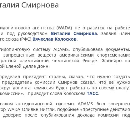
италия Смирнова
идопингового агентства (WADA) не отразится на работе
ии под руководством
Виталия Смирнова
, заявил член
го союза (РФС)
Вячеслав Колосков
.
тидопинговую систему ADAMS, опубликовала документы,
 запрещенных веществ американскими спортсменами:
кратной олимпийской чемпионкой Рио-де- Жанейро по
ой Еленой Делле Донн.
пределил президент страны, сказав, что нужно создать
 председатель комиссии Смирнов сказал, что ее нужно
круг допинга, комиссия будет работать по своему плану.
комиссии», - приводит слова Колоскова
ТАСС
.
 взлом антидопинговой системы ADAMS был совершен
тор WADA Оливье Ниггли, подобные «преступные действия
е доверие после опубликования доклада комиссии под