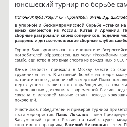
юношеский турнир по борьбе с
Источник публикации:
СК «Прометей» имени В.Д. Шкалов
В упорной и бескомпромиссной борьбе «стенка на
юных самбистов из России, Китая и Армении. П
сборные разгромили своих соперников, поделив меж
разделили детско-юношеские сборные клубов самбо
Турнир был организован по инициативе Всероссийс
потребителей образовательных услуг «Российским гра
самбо, единственного вида спорта из рождённых в СССР
Юные самбисты приехали в Москву вместе со свои
тружеников тыла. В активной борьбе на ковре моло
патриотическое движение «Бессмертный Полк» позволя
жертв угрозы фашистского порабощения, в том чис
национальных достоянием современной России, подхо
связана с историей многих стран, некогда являвш
поколений.
Участников, победителей и призёров турнира приветс
гости мероприятия:
Павел Локалов
- член Президиума
Заслуженный тренер России по самбо, судья межд
спортивного праздника;
Василий Никишкин
– член П