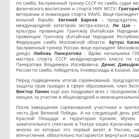
по самбо, Заслуженный тренер СССР по самбо, судья м
физического воспитания и спорта НИУ МГСУ;
Григори
ветеранам и инвалидам спорта IFAVIS, Вице-президен
вольной борьбе;
Евгений Барков
– председатель 
международной категории экстра-класса;
Ли Цзе
– п
культуры провинции Гуанчжоу (Китайская Народная
провинции Гуанчжоу (Китайская Народная Республик
Федерации самбо Московской области;
Артуш Касе
Заслуженный тренер России, вице-президент Московско
дзюдо;
Любовь Панкратова
- Вдова начальника ГУВД
мастера спорта СССР международного класса по с
Панкратова Владимира Иосифовича;
Денис Давыдов
России по самбо, победитель Универсиады в Казани, За
Перед подведением итогов соревнований, председател
защиты прав граждан в сфере образования, член Эксп
Виктор Панин
ещё раз поздравил всех с праздником 
эмоции, за участие в общенародной и межнационально
После завершения соревнований, участники и зрите
честь Дня Великой Победы. А на следующий день реб
Красной Площади и территории Кремля, Музею 
зажигательного спектакля в Театре кошек Куклачёва н
многих из которых это первый визит в Россию, на
впечатления, обязательно постараются вернуться сюда