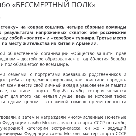
амбо «БЕССМЕРТНЫЙ ПОЛК»
а
 стенку» на коврах сошлись четыре сборные команды
о результатам напряжённых схваток обе российские
ду собой «золото» и «серебро» турнира. Третье место
 по месту жительства из Китая и Армении.
кой общественной организации «Общество защиты прав
жданам – достойное образование» в год 80-летия борьбы
 и полюбившегося во всём мире.
ми семьями, с портретами воевавших родственников и
дые ребята продемонстрировали, как поистине народно-
ет всем внести свой личный вклад в увековечение памяти
ле, на ниве спорта. Борьба самбо, которая является
дит для этого как нельзя лучше, ведь её история тесно
ихся одним целым - это живой символ преемственности
твовали, а затем и награждали многочисленные Почётные
 Федерации самбо Москвы, мастер спорта СССР по самбо,
ународной категории экстра-класса, он же - ведущий
резидиума Федерации самбо Москвы, мастер спорта СССР