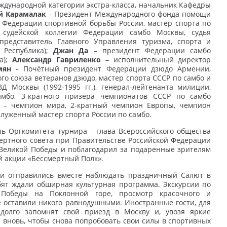
еждународной категории экстра-класса, начальник Кафедры
й Карамалак
- Президент Международного фонда помощи
т Федерации спортивной борьбы России, мастер спорта по
судейской коллегии Федерации самбо Москвы, судья
редставитель Главного Управления туризма, спорта и
 Республика);
Джан Да
– президент Федерации самбо
а);
Александр Гавриленко
– исполнительный директор
мян
- Почётный президент Федерации дзюдо Армении,
го союза ветеранов дзюдо, мастер спорта СССР по самбо и
 Москвы (1992-1995 гг.), генерал-лейтенанта милиции,
амбо, 3-кратного призёра чемпионатов СССР по самбо
– чемпион мира, 2-кратный чемпион Европы, чемпион
служенный мастер спорта России по самбо.
ь Оргкомитета турнира - глава Всероссийского общества
ертного совета при Правительстве Российской Федерации
Великой Победы и поблагодарил за подаренные зрителям
й акции «Бессмертный Полк».
ли отправились вместе наблюдать праздничный Салют в
ят ждали обширная культурная программа. Экскурсии по
Победы на Поклонной горе, просмотр красочного и
е оставили никого равнодушными. Иностранные гости, для
долго запомнят свой приезд в Москву и, увозя яркие
 вновь, чтобы снова попробовать свои силы в спортивных