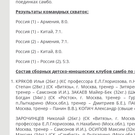
поединках самбо.
Результаты командных схваток:
Россия (1) – Армения, 8:0.
Россия (1) – Китай, 7:1.
Россия (2) – Армения, 7:1.
Россия (2) – Китай, 8:0.
Россия (1) – Россия (2), 5:3.
Состав сборных детско-юношеских клубов самбо по 
КРЯКОВ Илья (26кг.) (КС профессора Е.Л.Глориозова, п.
Степан (28кг.) (СК «Витязь», г. Москва, тренер – Зитяре
тренер – Самсонов И.И.), ЗАКАЕВ Майер-Бек (32кг.) (Шк
Богдан (34кг.) (СК «Росток», г. Москва, тренер – Гу
п.Лыткарино (Моск.обл.), тренер – Дмитриев Б.Е.), П
Москва, тренер – Панин В.В.), КОПАЧ Александр (свыше 46к
ЗАРОЧИНЦЕВ Николай (26кг.) (СК «Витязь», г. Москв
профессора Е.Л.Глориозова, п.Нахабино (Моск.обл.), трен
Москва, тренер – Самсонов И.И.), ОСИПОВ Максим (32кг.
Максим (34кг.) (СК «Самбист», п.Лыткарино (Моск.обл.