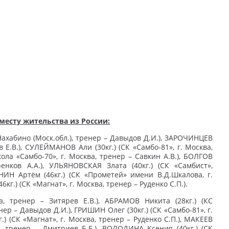
месту жительства из России:
Нахабино (Моск.обл.), тренер – Давыдов Д.И.), ЗАРОЧИНЦЕВ
в Е.В.), СУЛЕЙМАНОВ Али (30кг.) (СК «Самбо-81», г. Москва,
ола «Самбо-70», г. Москва, тренер – Савкин А.В.), БОЛГОВ
ренков А.А.), УЛЬЯНОВСКАЯ Злата (40кг.) (СК «Самбист»,
АНИН Артём (46кг.) (СК «Прометей» имени В.Д.Шкалова, г.
г.) (СК «Магнат», г. Москва, тренер – Руденко С.П.).
а, тренер – Зитярев Е.В.), АБРАМОВ Никита (28кг.) (КС
ер – Давыдов Д.И.), ГРИШИН Олег (30кг.) (СК «Самбо-81», г.
) (СК «Магнат», г. Москва, тренер – Руденко С.П.), МАКЕЕВ
), тренер – Дмитриев Б.Е.), ВОЛОДИНА Ксения (40кг.) (СК