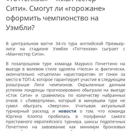
Сити». Смогут ли «горожане»
оформить чемпионство на
Уэмбли?
В центральном матче 34-го тура английской Премьер-
лиги на стадионе Уэмбли «Тоттенхэм» сыграет с
«Манчестер Сити».
В позапрошлом туре команда Маурисо Почеттино на
выезде в волевом стиле одолела «Челси» и, фактически,
окончательно «отцепила» «аристократов» от гонки за
место в ТОП-4, которое гарантирует участие в следующем
розыгрыше Лиги чемпионов. Окрыленные данным
успехом лондонцы прогнозировано обыграли на выезде
«Сток Сити» и сравнялись по количеству набранных
очков с «Ливерпулем», который в минувшем туре не
сумел обыграть «Эвертон». Учитывая актуальный
турнирный расклад и
новости
о том, что команда
Юргена Клоппа пробилась в полуфинал самого
престижного европейского турнира, шансы подопечных
Почеттино на завоевание как минимум бронзовых