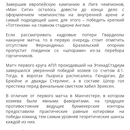
Завершив европейскую кампанию в Лиге чемпионов,
«Ман Сити» осталось довести до конца дело с
оформлением чемпионства на внутренней арене и
самый подходящий шанс для этого – победить крепкий
«Тоттенхэм» на главном стадионе Англии.
Если рассматривать кадровые потери Гвардиолы
накануне матча, то в первую очередь стоит отметить
отсутствие Фернандиньо. Бразильский опорник
пропустит поединок со «шпорами» из-за перебора
горчичников.
Матч первого круга АПЛ проходивший на ЭтихадСтэдиум
завершился уверенной победой хозяев со счетом 4:1.
Тогда, в воротах Льориса расписались Гюндоган, Де
Брюйне и дважды Стерлинг, а в составе Шпор гол
престижа перед финальным свистком забил Эриксен.
В отличие от первого матча в Манчестере, в котором
хозяева были явными фаворитами, на грядущее
противостояние ведущие букмекерские конторы
предоставили практические равные котировки на
победы команд, тем самым уровняв теоретические шансы
каждой из них.