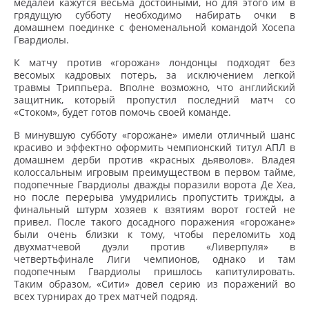
медалей кажутся весьма достойными, но для этого им в
грядущую субботу необходимо набирать очки в
домашнем поединке с феноменальной командой Хосепа
Гвардиолы.
К матчу против «горожан» лондонцы подходят без
весомых кадровых потерь, за исключением легкой
травмы Триппьера. Вполне возможно, что английский
защитник, который пропустил последний матч со
«Стоком», будет готов помочь своей команде.
В минувшую субботу «горожане» имели отличный шанс
красиво и эффектно оформить чемпионский титул АПЛ в
домашнем дерби против «красных дьяволов». Владея
колоссальным игровым преимуществом в первом тайме,
подопечные Гвардиолы дважды поразили ворота Де Хеа,
но после перерыва умудрились пропустить трижды, а
финальный штурм хозяев к взятиям ворот гостей не
привел. После такого досадного поражения «горожане»
были очень близки к тому, чтобы переломить ход
двухматчевой дуэли против «Ливерпуля» в
четвертьфинале Лиги чемпионов, однако и там
подопечным Гвардиолы пришлось капитулировать.
Таким образом, «Сити» довел серию из поражений во
всех турнирах до трех матчей подряд.