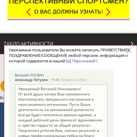
ТАБЛО АКТИВНОСТИ
Уважаемые пользователи Вы можете написать ПРИВЕТСТВИЕ/
ПОЗДРАВЛЕНИЕ/СООБЩЕНИЕ любой персоне, информация о
которой содержится в нашей
БД Персоналий
!
ЦЕЛИ ПРОЕКТА
КОНТАКТЫ
НАШИ КНОПКИ
РЕКЛАМА
Виталий ЛОГВИН
Александр Петухов
|
11:41
, 02 августа 2026 |
Уважаемый Виталий Николаевич!
От всей души желаю Вам неизменного
Вопросы сотрудничества и совместной деятельности
inform@infosport.ru
благополучия, прекрасного настроения и
неиссякаемого оптимизма. Пусть Ваша
Адресов в новостной рассылке: 996
деятельность на занимаемой должности
всегда будет наполнена яркими идеями, а
Подпишись
каждый рабочий день приносит вдохновение
и чувство гордости за общий результат.
©
Стадион, 1998-2026
Творческих успехов Вам, смелых решений и
новых профессиональных побед на благо