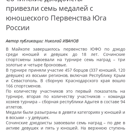
привезли семь медалей с
юношеского Первенства Юга
России
Автор публикации:
Николай ИВАНОВ
В Майкопе завершилось первенство ЮФО по дзюдо
среди юношей и девушек до 18 лет. Сочинские
спортсмены завоевали на турнире семь наград – три
золотые и четыре бронзовые.
В турнире приняли участие 457 борцов (337 юношей, 120
девушек) из восьми регионов, включая Республику Крым
и Севастополь. В сборную Краснодарского края вошло
166 спортсменов.
По количеству участников это первый показатель на
турнире, вторая по количеству участников – команда
хозяев турнира – сборная республики Адыгея в составе 94
атлетов.
Медали были разыграны в девяти категориях у юношей и
в восьми – у девушек.
Сочинские дзюдоисты завоевали семь наград – по две в
активе девушек и пять у юношей. На верхнюю ступень