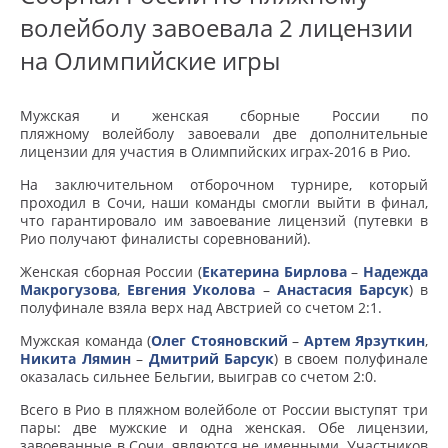
волейболу завоевала 2 лицензии
на Олимпийские игры
Мужская и женская сборные России по
пляжному волейболу завоевали две дополнительные
лицензии для участия в Олимпийских играх-2016 в Рио.
На заключительном отборочном турнире, который
проходил в Сочи, наши команды смогли выйти в финал,
что гарантировало им завоевание лицензий (путевки в
Рио получают финалисты соревнований).
Женская сборная России (
Екатерина Бирлова
–
Надежда
Макрогузова
,
Евгения Уколова
–
Анастасия Барсук
) в
полуфинале взяла верх над Австрией со счетом 2:1.
Мужская команда (
Олег Стояновский
–
Артем Ярзуткин
,
Никита Лямин
–
Дмитрий Барсук
) в своем полуфинале
оказалась сильнее Бельгии, выиграв со счетом 2:0.
Всего в Рио в пляжном волейболе от России выступят три
пары: две мужские и одна женская. Обе лицензии,
завоеванные в Сочи, являются не именными. Участников