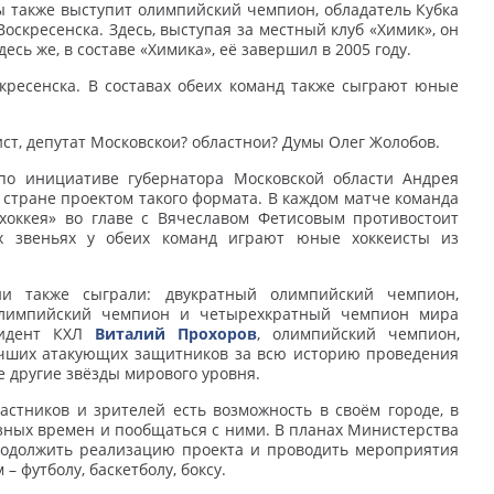
ды также выступит олимпийский чемпион, обладатель Кубка
Воскресенска. Здесь, выступая за местный клуб «Химик», он
ь же, в составе «Химика», её завершил в 2005 году.
кресенска. В составах обеих команд также сыграют юные
т, депутат Московскои? областнои? Думы Олег Жолобов.
по инициативе губернатора Московской области Андрея
 стране проектом такого формата. В каждом матче команда
хоккея» во главе с Вячеславом Фетисовым противостоит
х звеньях у обеих команд играют юные хоккеисты из
ии также сыграли: двукратный олимпийский чемпион,
олимпийский чемпион и четырехкратный чемпион мира
зидент КХЛ
Виталий Прохоров
, олимпийский чемпион,
учших атакующих защитников за всю историю проведения
же другие звёзды мирового уровня.
астников и зрителей есть возможность в своём городе, в
зных времен и пообщаться с ними. В планах Министерства
родолжить реализацию проекта и проводить мероприятия
 футболу, баскетболу, боксу.