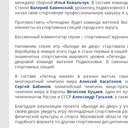
менеджер сборной
Илья Ковальчук
. В составе коман
Стэнли
Валерий Каменский
, уроженец подмосковного 
начал свою спортивную профессиональную карьеру и здес
Противостоять «Легендам» будет команда жителей Вос
хоккеисты из спортивных секций городского округа.
Бессменный комментатор серии – спортивныи? журналис
Напомним, серия игр «Выходи во двор» стартовала 
Воробьёва в январе этого года и стала первым в нашей
знаменитых спортсменов мирового уровня «Легенды 
дворовой команде жителей Подмосковья. В сменны
спортивных секций.
В составе «Легенд хоккея» в разных матчах сер
многократный чемпион мира
Алексей Касатонов
, 
Сергей Бабинов
, олимпийский чемпион, вице-пре
чемпион мира и Европы
Вячеслав Буцаев
, один из л
чемпионатов России и СССР
Александр Гуськов
, а так
Благодаря реализации проекта «Выходи во двор» у уч
своём дворе увидеть игру легендарных спортсменов ра
физической культуры и спорта Московской области п
подобного формата по другим спортивным дисциплинам –