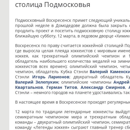
столица Подмосковья
Подмосковный Воскресенск примет следующий уникальн
прошлой неделе в Домодедове должна была закрыть 
продлить проект и посетить подмосковную столицу хокк
ближайшую субботу, 12 марта, в ледовом дворце «Химик
Воскресенск по праву считается хоккейной столицей По
где выросла целая плеяда хоккеистов с мировым имене
хоккея, как трехкратный олимпийский чемпион и
обладатель наибольшего количества медалей на зимн
хоккеистов всех времен); олимпийский чемпион, че
чемпион, обладатель Кубка Стэнли
Валерий Каменск
Стэнли
Игорь Ларионов
; двукратный обладатель К
Валерий Зелепукин
; олимпийские чемпионы
Андрей
Квартальнов
,
Герман Титов
,
Александр Смирнов
,
Стэнли – немного городов на планете удостаивались так
В настоящее время в Воскресенске проходят регулярны
12 марта по традиции легендарные хоккеисты выйдут
семикратным чемпионом мира и трехкратным обла
команды – двукратный олимпийский чемпион, семикр
команду «Легенды хоккея» сыграют главный тренер с