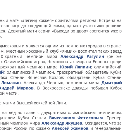
ый матч «Легенд хоккея» с жителями региона. Встреча на
сезон игр до следующей зимы, однако участники решили
ея. Девятый матч серии «Выходи во двор» состоится уже в
».
дмосковья и является одним из немногих городов в стране,
м. Местный хоккейный клуб «Химик» воспитал таких звезд
 10-кратный чемпион мира
Александр Рагулин
(он же
их Олимпийских играх, Чемпионатах мира и Европы среди
тырехкратный чемпион мира
Юрий Ляпкин
; олимпийский
ий
; олимпийский чемпион, трехкратный обладатель Кубка
убка Стэнли Вячеслав Козлов; обладатель Кубка Стэнли
 Ломакин
, Александр Черных, чемпионы мира
Дмитрий
Андрей Марков
. В Воскресенске дважды побывал Кубок
ой чести.
е матчи Высшей хоккейной Лиги.
 на лёд во главе с двукратным олимпийским чемпионом,
дателем Кубка Стэнли
Вячеславом Фетисовым
. Тренер
атный чемпион мира
Александр Якушев
. Ожидается, что за
борной России по хоккею
Алексей Жамнов
и генеральный