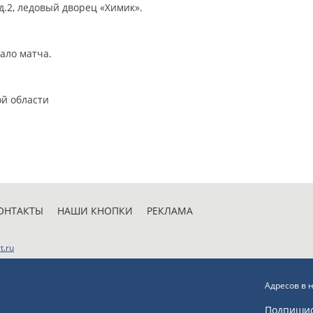
 д.2, ледовый дворец «Химик».
ало матча.
ой области
ОНТАКТЫ
НАШИ КНОПКИ
РЕКЛАМА
t.ru
Адресов в 
Подпиши