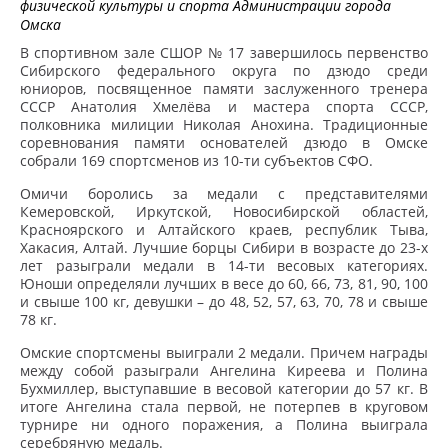
физической культуры и спорта Администрации города
Омска
В спортивном зале СШОР № 17 завершилось первенство
Сибирского федерального округа по дзюдо среди
юниоров, посвященное памяти заслуженного тренера
СССР Анатолия Хмелёва и мастера спорта СССР,
полковника милиции Николая Анохина. Традиционные
соревнования памяти основателей дзюдо в Омске
собрали 169 спортсменов из 10-ти субъектов СФО.
Омичи боролись за медали с представителями
Кемеровской, Иркутской, Новосибирской областей,
Красноярского и Алтайского краев, республик Тыва,
Хакасия, Алтай. Лучшие борцы Сибири в возрасте до 23-х
лет разыграли медали в 14-ти весовых категориях.
Юноши определяли лучших в весе до 60, 66, 73, 81, 90, 100
и свыше 100 кг, девушки – до 48, 52, 57, 63, 70, 78 и свыше
78 кг.
Омские спортсмены выиграли 2 медали. Причем награды
между собой разыграли Ангелина Киреева и Полина
Бухмиллер, выступавшие в весовой категории до 57 кг. В
итоге Ангелина стала первой, не потерпев в круговом
турнире ни одного поражения, а Полина выиграла
серебряную медаль.