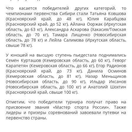
Что касается победителей других категорий, то
чемпионами первенства Сибири стали Татьяна Ковшова
(Красноярский край, до 48 кг), Юлия Карабцова
(Красноярский край, до 52 кг), Айлана Ооржак (Иркутская
область, до 63 кг), Александра Аскарова (Хакасия/Томская
область, до 70 кг), Тамара Лищенко (Новосибирская
область, до 78 кг) и Лейла Салимова (Иркутская область,
свыше 78 кг).
У юношей на высшую ступень пьедестала поднимались
Семён Курташов (Кемеровская область, до 60 кг), Геворг
Карапетян (Кемеровская область, до 66 кг), Егор Радионов
(Красноярский край, до 73 кг), Данила Осминов
(Кемеровская область, до 81 кг), Назар Меньщиков
(Новосибирская область, до 90 кг), Ильдар Иксанов
(Новосибирская область, до 100 кг) и Анатолий Шохтин
(Красноярский край, свыше 100 кг).
Отметим, что победители турнира получат право на
присвоение звания «Мастер спорта России». Также
лидеры и призеры соревнований завоевали путевки на
первенство страны.