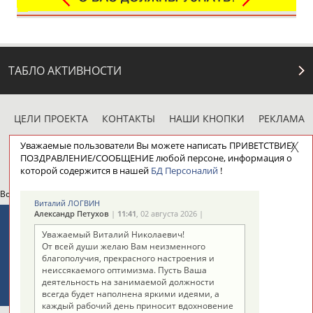
ТАБЛО АКТИВНОСТИ
ЦЕЛИ ПРОЕКТА
КОНТАКТЫ
НАШИ КНОПКИ
РЕКЛАМА
Уважаемые пользователи Вы можете написать ПРИВЕТСТВИЕ/
ПОЗДРАВЛЕНИЕ/СООБЩЕНИЕ любой персоне, информация о
которой содержится в нашей
БД Персоналий
!
Вопросы сотрудничества и совместной деятельности
inform@infosport.ru
Виталий ЛОГВИН
Александр Петухов
|
11:41
, 02 августа 2026 |
Адресов в новостной рассылке: 996
Уважаемый Виталий Николаевич!
Подпишись
От всей души желаю Вам неизменного
благополучия, прекрасного настроения и
©
Стадион, 1998-2026
неиссякаемого оптимизма. Пусть Ваша
деятельность на занимаемой должности
Разработка и поддержка ООО НАИТ «Стадион»
всегда будет наполнена яркими идеями, а
каждый рабочий день приносит вдохновение