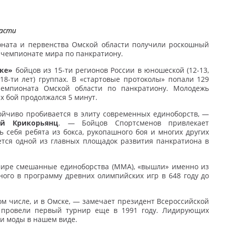
асти
ната и первенства Омской области получили роскошный
и чемпионате мира по панкратиону.
ке»
бойцов из 15-ти регионов России в юношеской (12-13,
 18-ти лет) группах. В «стартовые протоколы» попали 129
чемпионата Омской области по панкратиону. Молодежь
х бой продолжался 5 минут.
йчиво пробивается в элиту современных единоборств, —
й Крикорьянц
. — Бойцов Спортсменов привлекает
ь себя ребята из бокса, рукопашного боя и многих других
ется одной из главных площадок развития панкратиона в
мире смешанные единоборства (ММА), «вышли» именно из
ного в программу древних олимпийских игр в 648 году до
м числе, и в Омске, — замечает президент Всероссийской
провели первый турнир еще в 1991 году. Лидирующих
ми моды в нашем виде.