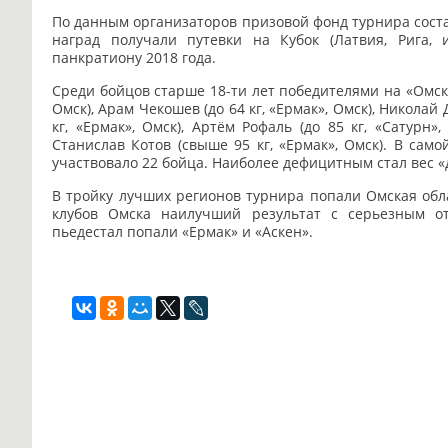
По данным организаторов призовой фонд турнира соста
наград получали путевки на Кубок (Латвия, Рига, 
панкратиону 2018 года.
Среди бойцов старше 18-ти лет победителями на «Омском
Омск), Арам Чекошев (до 64 кг, «Ермак», Омск), Николай 
кг, «Ермак», Омск), Артём Рофаль (до 85 кг, «Сатурн»
Станислав Котов (свыше 95 кг, «Ермак», Омск). В сам
участвовало 22 бойца. Наиболее дефицитным стал вес «до
В тройку лучших регионов турнира попали Омская обла
клубов Омска наилучший результат с серьезным 
пьедестал попали «Ермак» и «Аскен».