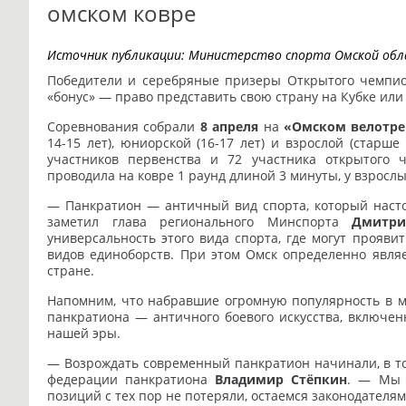
омском ковре
Источник публикации:
Министерство спорта Омской обл
Победители и серебряные призеры Открытого чемпио
«бонус» — право представить свою страну на Кубке ил
Соревнования собрали
8 апреля
на
«Омском велотре
14-15 лет), юниорской (16-17 лет) и взрослой (старше
участников первенства и 72 участника открытого 
проводила на ковре 1 раунд длиной 3 минуты, у взрослы
— Панкратион — античный вид спорта, который насто
заметил глава регионального Минспорта
Дмитри
универсальность этого вида спорта, где могут проявит
видов единоборств. При этом Омск определенно явля
стране.
Напомним, что набравшие огромную популярность в 
панкратиона — античного боевого искусства, включен
нашей эры.
— Возрождать современный панкратион начинали, в то
федерации панкратиона
Владимир Стёпкин
. — Мы 
позиций с тех пор не потеряли, остаемся законодателя