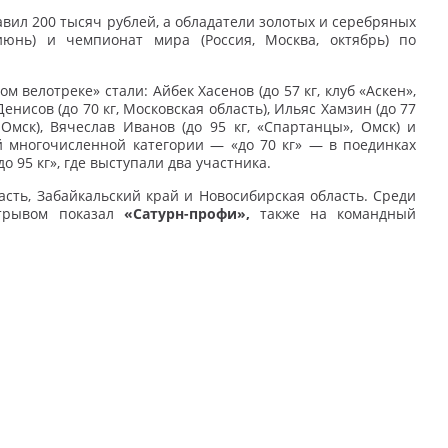
вил 200 тысяч рублей, а обладатели золотых и серебряных
июнь) и чемпионат мира (Россия, Москва, октябрь) по
 велотреке» стали: Айбек Хасенов (до 57 кг, клуб «Аскен»,
Денисов (до 70 кг, Московская область), Ильяс Хамзин (до 77
, Омск), Вячеслав Иванов (до 95 кг, «Спартанцы», Омск) и
ой многочисленной категории — «до 70 кг» — в поединках
 95 кг», где выступали два участника.
сть, Забайкальский край и Новосибирская область. Среди
отрывом показал
«Сатурн-профи»,
также на командный