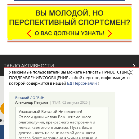
ТАБЛО АКТИВНОСТИ
Уважаемые пользователи Вы можете написать ПРИВЕТСТВИЕ/
ПОЗДРАВЛЕНИЕ/СООБЩЕНИЕ любой персоне, информация о
которой содержится в нашей
БД Персоналий
!
ЦЕЛИ ПРОЕКТА
КОНТАКТЫ
НАШИ КНОПКИ
РЕКЛАМА
Виталий ЛОГВИН
Александр Петухов
|
11:41
, 02 августа 2026 |
Уважаемый Виталий Николаевич!
От всей души желаю Вам неизменного
Вопросы сотрудничества и совместной деятельности
inform@infosport.ru
благополучия, прекрасного настроения и
неиссякаемого оптимизма. Пусть Ваша
Адресов в новостной рассылке: 996
деятельность на занимаемой должности
всегда будет наполнена яркими идеями, а